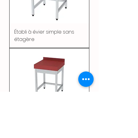
Établi à évier simple sans
étagère
Bûche de viande avec table
en polyéthylène