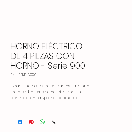
HORNO ELÉCTRICO
DE 4 PIEZAS CON
HORNO - Serie 900
SKU: PEKF-8090
Cada uno de los calentadores funciona
independientemente del otro con un
control de interruptor escalonado.
Placa superior impresa de una pieza
Tiene un diseño ergonómico que brinda
comodidad al usuario en todos los
sentidos.
Proporciona un uso seguro con su sólida