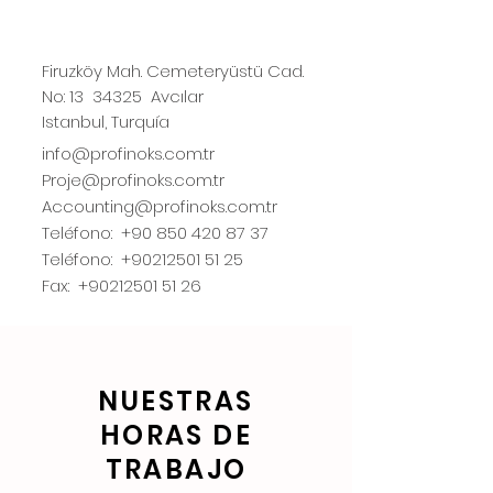
Firuzköy Mah. Cemeteryüstü Cad.
No: 13
34325
Avcılar
Istanbul, Turquía
info@profinoks.com.tr
Proje@profinoks.com.tr
Accounting@profinoks.com.tr
Teléfono:
+90 850 420 87 37
Teléfono:
+90212501 51 25
Fax:
+90212501 51 26
NUESTRAS
HORAS DE
TRABAJO