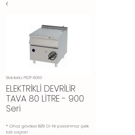
Stok kodu: PEDT-8090
ELEKTRİKLİ DEVRİLİR
TAVA 80 LİTRE - 900
Seri
* Cihaz gövdesi 18/8 Cr-NI paslanmaz çelik
ta¦lı saçtan