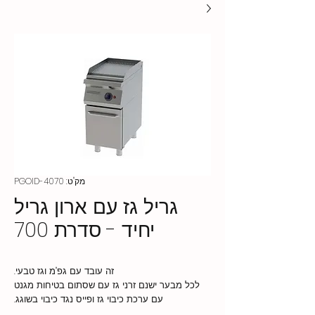
מק"ט: PGOID-4070
גריל גז עם ארון גריל
יחיד - סדרת 700
זה עובד עם גפ"מ וגז טבעי.
לכל מבער ישנם זרני גז עם שסתום בטיחות מגנט
עם ערכת כיבוי גז ופייס נגד כיבוי בשוגג.
יש תעלת איסוף שמן וניקוז מול משטח הטיגון.