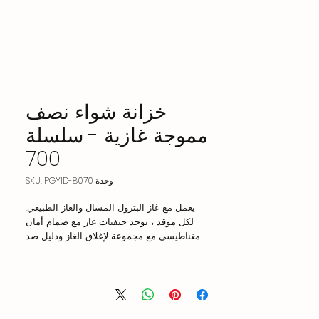
خزانة شواء نصف
مموجة غازية - سلسلة
700
وحدة SKU: PGYID-8070
يعمل مع غاز البترول المسال والغاز الطبيعي.
لكل موقد ، توجد حنفيات غاز مع صمام أمان
مغناطيسي مع مجموعة لإغلاق الغاز ودليل ضد
الإطفاء العرضي.
توجد قناة لتجميع الزيت وتصريفه أمام سطح القلي.
يوجد درج زيت حيث تتراكم الزيوت التي يتم
تصريفها أثناء القلي.
لوحة التحكم بها فتحة للتحكم في اللهب الدليلي.