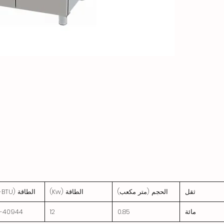
ثقل
الحجم (متر مكعب)
الطاقة (Kw)
الطاقة (Kcal-BTU)
مائة
0.85
12
0-40944