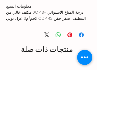
معلومات المنتج
درجة المناخ الاستوائي +43 0C مكثف خالي من
التنظيف، صفر حقن ODP 42 كجم/م3 عزل بولي
يوريثين صديق للبيئة، منطقة تخزين ثلج مضادة
للبكتيريا، تشغيل هادئ مع مضخة مغناطيسية، تحكم
إلكتروني، منطقة تخزين ثلج كبيرة، مقبض غطاء
مريح، دورة ثلج أقصر مع نظام فوهة حاصل على
منتجات ذات صلة
براءة اختراع
Endüstriyel Mutfak Taşıma
Arabaları