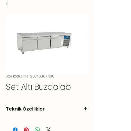
Stok kodu: PRF-207460077010
Set Altı Buzdolabı
Teknik Özellikler
KOD CODE
ÇALIŞMA
KAPASİTE
GÜÇ
ARALIĞI
CAPACITY
POWER