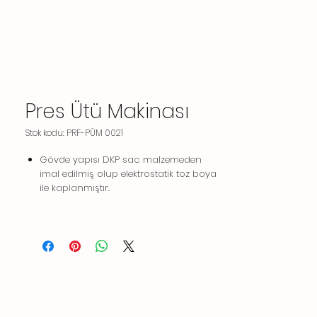
Pres Ütü Makinası
Stok kodu: PRF-PÜM 0021
Gövde yapısı DKP sac malzemeden
imal edilmiş olup elektrostatik toz boya
ile kaplanmıştır.
Ergonomik tasarımı makinanın
taşınması ve yerleştirilmesinde kolaylık
sağlamaktadır.
Makine, ön panel üzerine monte edilmiş
kumanda ile kontrol edilir. (Üst yastıktan
buhar püskürtmeyi sağlayan elle
kumandalı buhar sübap ve manivelası
mevcuttur.)
Üst ütüleme çenesi alüminyum