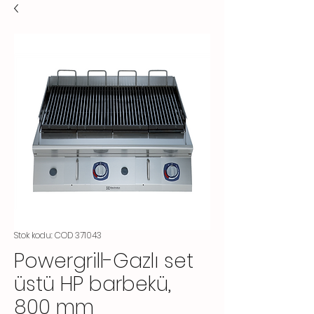
Stok kodu: COD 371043
Powergrill-Gazlı set
üstü HP barbekü,
800 mm