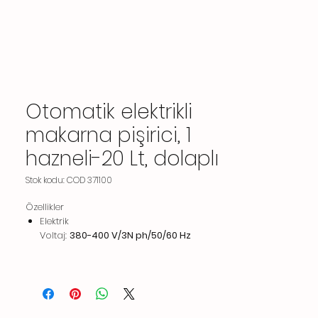
Otomatik elektrikli
makarna pişirici, 1
hazneli-20 Lt, dolaplı
Stok kodu: COD 371100
Özellikler
Elektrik
Voltaj:
380-400 V/3N ph/50/60 Hz
Elektrik gücü max:
9 kW
Toplam Watt:
9 kW
Su
Drenaj "D":
1"
Gelen Soğuk/sıcak su hattı boyutu:
3/4"