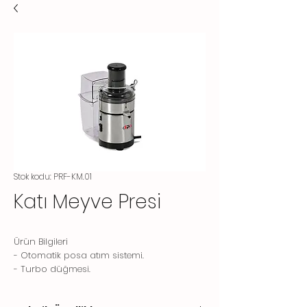
Stok kodu: PRF-KM.01
Katı Meyve Presi
Ürün Bilgileri
- Otomatik posa atım sistemi.
- Turbo düğmesi.
- Paslanmaz çelik gövde.