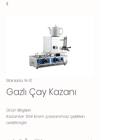
Stok kodu: N-10
Gazlı Çay Kazanı
Ürün Bilgileri
Kazanlar 304 krom paslanmaz çelikten
üretilmiştir.
Toplu tüketim için uygun kullanım sağlar.
5 boy modeli ile her talebe cevap verir.