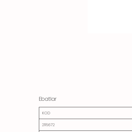
Ebatlar
KOD
2115672