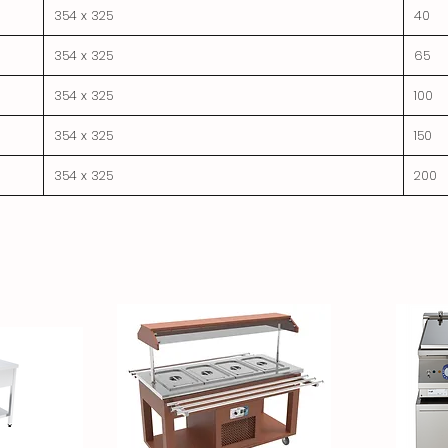
354 x 325
40
354 x 325
65
354 x 325
100
354 x 325
150
354 x 325
200