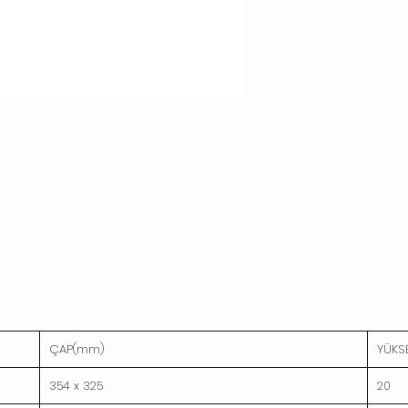
ÇAP(mm)
YÜKS
354 x 325
20