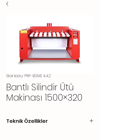
Stok kodu: PRF-BÜME 4.4.2
Bantlı Silindir Ütü
Makinası 1500×320
Teknik Özellikler
Silindir Çapı
320 mm