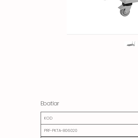
Ebatlar
KOD
PRF-PKTA-806020