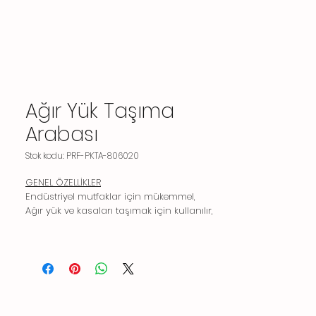
Ağır Yük Taşıma
Arabası
Stok kodu: PRF-PKTA-806020
GENEL ÖZELLİKLER
Endüstriyel mutfaklar için mükemmel,
Ağır yük ve kasaları taşımak için kullanılır,
600 kg'a kadar yük taşıma kapasitelidir,
İtme çekme kolludur,
2 adet frenli, 2 adet frensiz tekerleklidir,
Sessiz kolay kullanım,
Kolay temizlenebilir,
Yüksek kalite paslanmaz çelik,
Çok dayanıklı ve uzun ömürlü yüksek