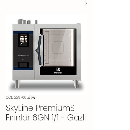
מק"ט: COD 229760
SkyLine PremiumS
Fırınlar 6GN 1/1 - Gazlı