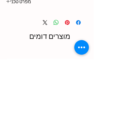
מפרט טכני
קוד
DIMENSIONS(mm)
POWER(kw)
8.0
2000 x 1000 x 900
PRF-
WL
מוצרים דומים
200
Endüstriyel Mutfak Taşıma
Arabaları