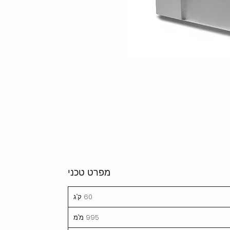
מפרט טכני
60 ק"ג
995 מ"מ