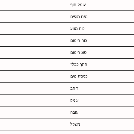
עומק תוף
נפח תופים
כוח מנוע
כוח חימום
סוג חימום
חתך כבל*
כניסת מים
רוחב
עומק
גובה
משקל