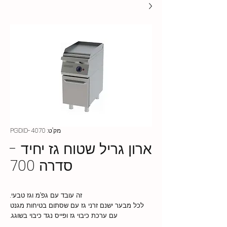
מק"ט: PGDID-4070
ארון גריל שטוח גז יחיד -
סדרה 700
זה עובד עם גפ"מ וגז טבעי.
לכל מבער ישנם זרני גז עם שסתום בטיחות מגנט
עם ערכת כיבוי גז ופייס נגד כיבוי בשוגג.
יש תעלת איסוף שמן וניקוז מול משטח הטיגון.