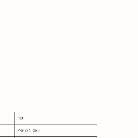
פרופיל קופסה סגור ורגלי מפרק כדור מתכוונן בקצה.
השולחן העליון שטוח ומסובב כפול, הצד האחורי
מגובה ב-60 מ"מ
קוד
PRF.BEN 080