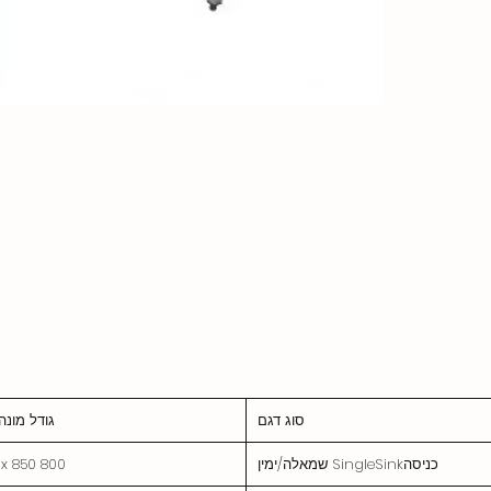
סוג דגם
גודל מונה
כניסהSingleSink שמאלה/ימין
800 x 750 x 850