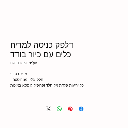
דלפק כניסה למדיח
כלים עם כיור בודד
מק"ט: PRF.BEN 120
מפרט טכני
חלק עליון מנירוסטה
כל יריעות פלדת אל חלד ופרופיל קופסא באיכות
AISI304 18/8 Cr-NI
פלטה עליונה 1.20 מ"מ
פלטת כיור 1.00 מ"מ
יריעת וילון 0.80 מ"מ
מחוזק בפרופילי נירוסטה במידת הצורך, לפי אורכי
הספסל
הרגליים עשויות מאבן נירוסטה 40x40x1.2 מ"מ,