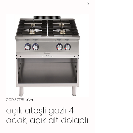
מק"ט: COD 371178
4 açık ateşli gazlı
ocak, açık alt dolaplı