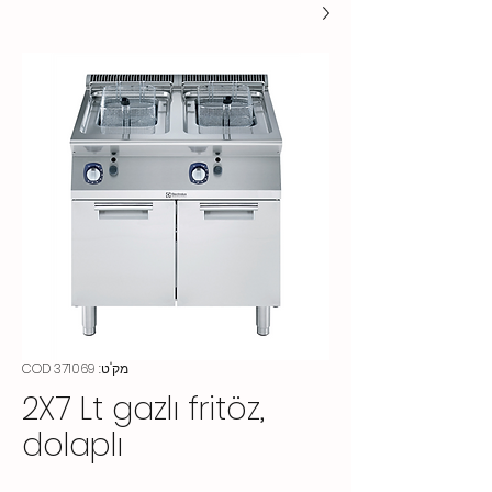
מק"ט: COD 371069
2X7 Lt gazlı fritöz,
dolaplı