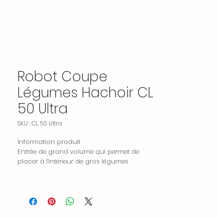
Robot Coupe
Légumes Hachoir CL
50 Ultra
SKU : CL 50 Ultra
Information produit
Entrée de grand volume qui permet de
placer à l'intérieur de gros légumes
comme le chou et l'aubergine et
d'optimiser le chargement d'autres
légumes.
Charnière à tige qui permet de retirer
immédiatement la porte pour un