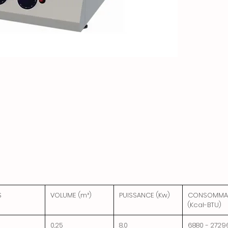
S
VOLUME (m³)
PUISSANCE (Kw)
CONSOMMA
(Kcal-BTU)
0,25
8.0
6880 - 2729