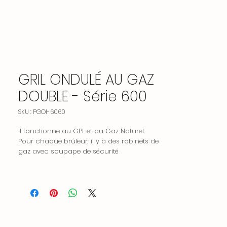
GRIL ONDULÉ AU GAZ
DOUBLE - Série 600
SKU : PGOI-6060
Il fonctionne au GPL et au Gaz Naturel.
Pour chaque brûleur, il y a des robinets de
gaz avec soupape de sécurité
magnétique avec kit d'arrêt du gaz et
veilleuse contre l'extinction accidentelle.
Il y a un canal de collecte d'huile et un
drain devant la surface de friture.
Il y a un bac à huile où s'accumulent les
huiles égouttées pendant la friture.
Le panneau de commande a une