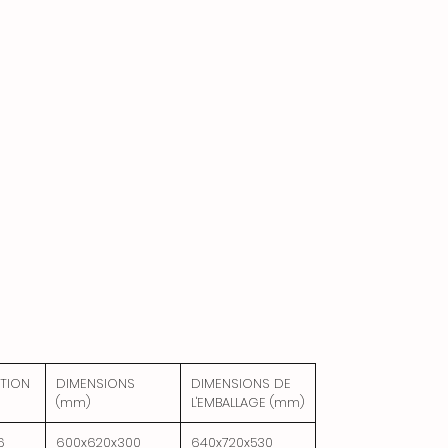
ouverture pour contrôler la flamme de la
veilleuse
L'armoire peut être connectée sous
l'appareil
TION
DIMENSIONS
DIMENSIONS DE
(mm)
L'EMBALLAGE (mm)
6
600x620x300
640x720x530