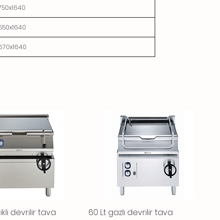
750x1640
550x1640
670x1640
ikli devrilir tava
Vista rápida
60 Lt gazlı devrilir tava
Vista rápida