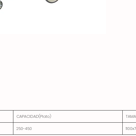
CAPACIDAD(Plato)
TAMA
250-450
1100x