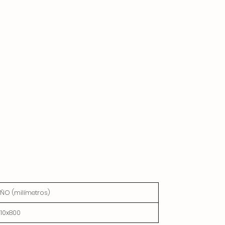
ÑO (milímetros)
710x800