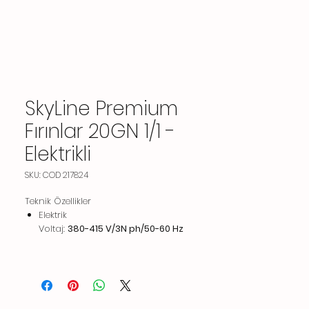
SkyLine Premium
Fırınlar 20GN 1/1 -
Elektrikli
SKU: COD 217824
Teknik Özellikler
Elektrik
Voltaj:
380-415 V/3N ph/50-60 Hz
Elektrik gücü:
37.7 kW
Varsayılan güç, fabrika test koşullarına
karşılık gelir.
Besleme voltajı bir aralık olarak
belirtildiğinde, test ortalama değerde