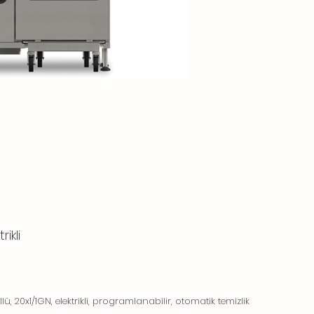
ikli
lü, 20x1/1GN, elektrikli, programlanabilir, otomatik temizlik