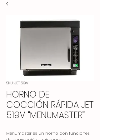
SKU: JET 519V
HORNO DE
COCCIÓN RÁPIDA JET
519V “MENUMASTER”
Menumaster es un horno con funciones
de convección y microondas.