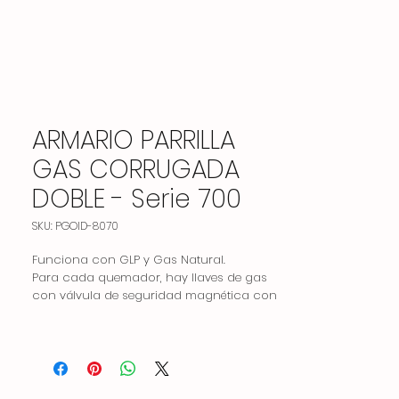
ARMARIO PARRILLA
GAS CORRUGADA
DOBLE - Serie 700
SKU: PGOID-8070
Funciona con GLP y Gas Natural.
Para cada quemador, hay llaves de gas
con válvula de seguridad magnética con
kit de corte de gas y piloto contra
extinción accidental.
Hay un canal de recogida de aceite y un
drenaje delante de la superficie de fritura.
Hay un cajón de aceite donde se