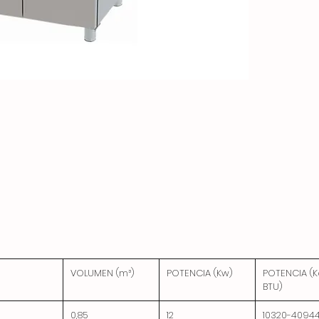
VOLUMEN (m³)
POTENCIA (Kw)
POTENCIA (K
BTU)
0,85
12
10320-4094