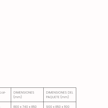
acumulan los aceites drenados durante
la fritura.
El panel de control tiene una abertura
para controlar la llama del piloto.
El gabinete se puede conectar debajo del
dispositivo.
cal-
DIMENSIONES
DIMENSIONES DEL
(mm)
PAQUETE (mm)
4
800 x 740 x 850
900 x 850 x 1100