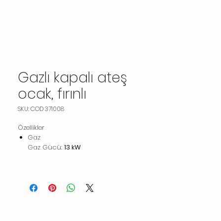
Gazlı kapalı ateş
ocak, fırınlı
SKU: COD 371008
Özellikler
Gaz
Gaz Gücü:
13 kW
Standart gaz dağıtımı:
Doğal Gaz
Gaz Tipi Seçeneği:
LPG
Gaz Girişi:
1/2"
Temel bilgiler
Kapalı ateş ocağın kullanılabilir pişirme
yüzeyi (genişlik):
690 mm
Kapalı ateş ocağın kullanılabilir pişirme