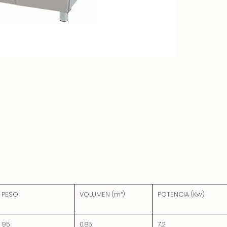
PESO
VOLUMEN (m³)
POTENCIA (Kw)
95
0,85
7.2