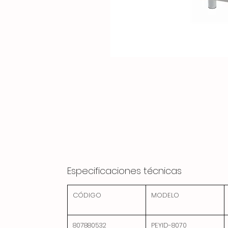
Especificaciones técnicas
CÓDIGO
MODELO
807880532
PEYID-8070