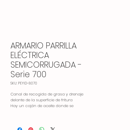
ARMARIO PARRILLA
ELÉCTRICA
SEMICORRUGADA -
Serie 700
SKU: PEYID-8070
Canal de recogida de grasa y drenaje
delante de la superficie de fritura
Hay un cajón de aceite donde se
acumula el aceite drenado durante la
fritura.
Control termostático de temperatura entre
50-300 ° C.