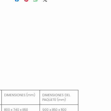
Es duradero, fácil de limpiar e higiénico.
El gabinete se puede conectar debajo del
dispositivo.
DIMENSIONES (mm)
DIMENSIONES DEL
PAQUETE (mm)
800 x 740 x 850
900 x 850 x 1100