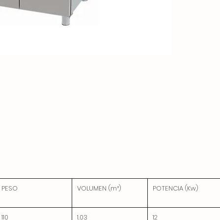
PESO
VOLUMEN (m³)
POTENCIA (Kw)
110
1.03
12