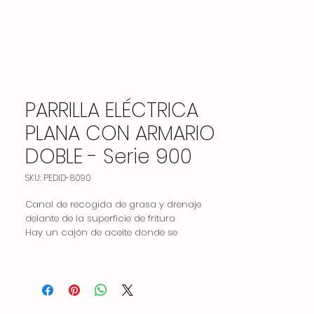
PARRILLA ELÉCTRICA
PLANA CON ARMARIO
DOBLE - Serie 900
SKU: PEDID-8090
Canal de recogida de grasa y drenaje
delante de la superficie de fritura
Hay un cajón de aceite donde se
acumula el aceite drenado durante la
fritura.
Control termostático de temperatura entre
50-300 ° C.
Es duradero, fácil de limpiar e higiénico.