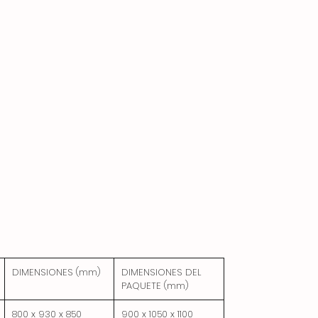
El gabinete se puede conectar debajo del
dispositivo.
DIMENSIONES (mm)
DIMENSIONES DEL
PAQUETE (mm)
800 x 930 x 850
900 x 1050 x 1100