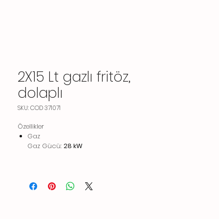
2X15 Lt gazlı fritöz,
dolaplı
SKU: COD 371071
Özellikler
Gaz
Gaz Gücü:
28 kW
Standart gaz dağıtımı:
Doğal Gaz
Gaz Tipi Seçeneği:
LPG;Doğal Gaz
Gaz Girişi:
1/2"
Temel bilgiler
Kullanılabilir hazne boyutları
(genişlik):
240 mm
Kullanılabilir hazne boyutları