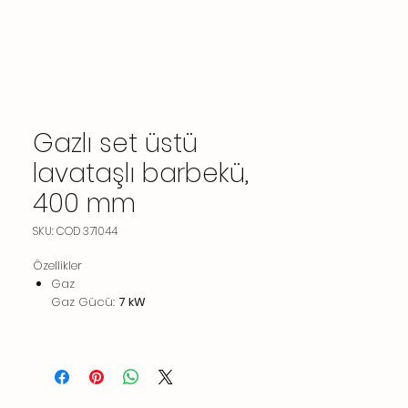
Gazlı set üstü
lavataşlı barbekü,
400 mm
SKU: COD 371044
Özellikler
Gaz
Gaz Gücü:
7 kW
Standart gaz dağıtımı:
Doğal Gaz
Gaz Tipi Seçeneği:
LPG;Doğal
Gaz;Havagazı
Gaz Girişi:
3/4"
Temel bilgiler