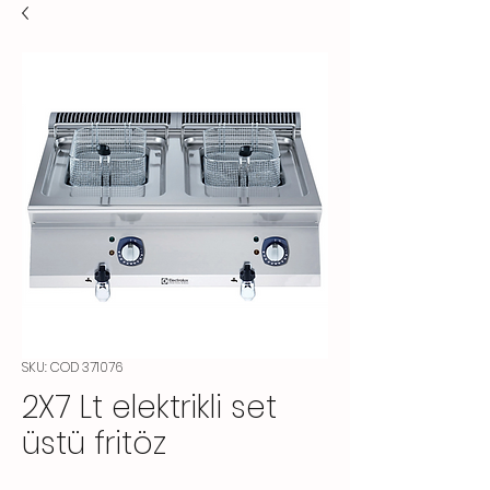
SKU: COD 371076
2X7 Lt elektrikli set
üstü fritöz