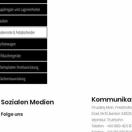
tapelregale und Lagereinheiten
auben
odenroste & Fettabscheider
üchenwagen
ilfsküchengeräte
rbeitsplatten-Hotelausrüstung
äschereiausrüstung
Kommunika
Sozialen Medien
Firuzköy Mah. Friedhofs
Folge uns
Cad. Nr:13 Avcilar 34325
Istanbul
Truthahn
Telefon:
+90 850 420 8