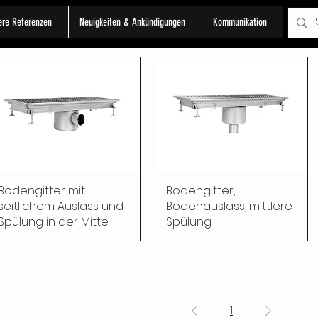
ere Referenzen
Neuigkeiten & Ankündigungen
Kommunikation
Bodengitter mit
Bodengitter,
seitlichem Auslass und
Bodenauslass, mittlere
Spülung in der Mitte
Spülung
1