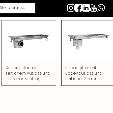
Bodengitter mit
Bodengitter mit
seitlichem Auslass und
Bodenauslass und
seitlicher Spülung
seitlicher Spülung