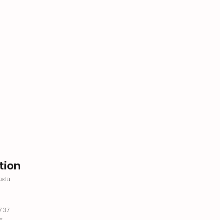
tion
üstü
7 37