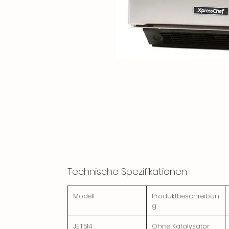
Technische Spezifikationen
Modell
Produktbeschreibun
g
JET514
Ohne Katalysator