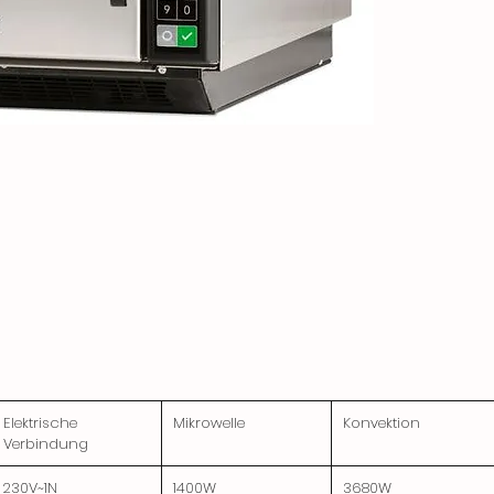
Elektrische
Mikrowelle
Konvektion
Verbindung
230V~1N
1400W
3680W