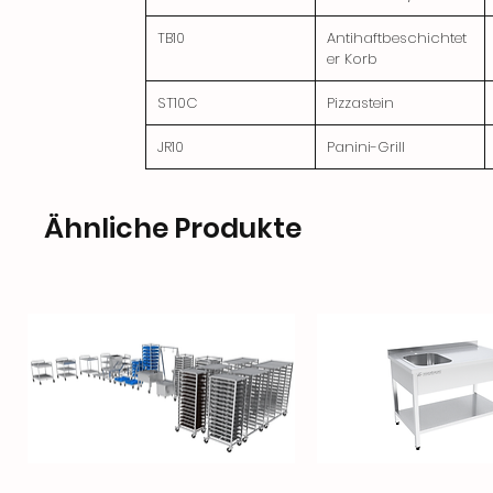
TB10
Antihaftbeschichtet
er Korb
ST10C
Pizzastein
JR10
Panini-Grill
Ähnliche Produkte