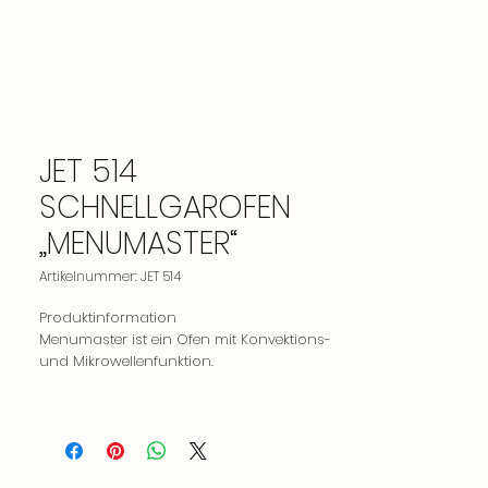
JET 514
SCHNELLGAROFEN
„MENUMASTER“
Artikelnummer: JET 514
Produktinformation
Menumaster ist ein Ofen mit Konvektions-
und Mikrowellenfunktion.
5-mal schneller als herkömmliche
Kochmethoden.
100 Programmspeicherfunktion
Digitale Temperaturanzeige
Die Fähigkeit, das Produkt zu kochen, ohne