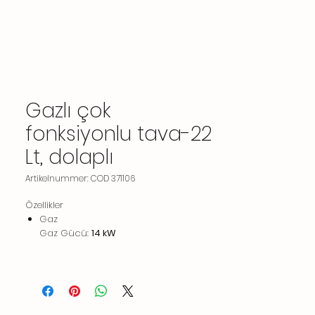
Gazlı çok
fonksiyonlu tava-22
Lt, dolaplı
Artikelnummer: COD 371106
Özellikler
Gaz
Gaz Gücü:
14 kW
Standart gaz dağıtımı:
Doğal Gaz
Gaz Tipi Seçeneği:
LPG;Doğal Gaz
Gaz Girişi:
1/2"
Temel bilgiler
MIN. çalışma sıcaklığı:
100 °C