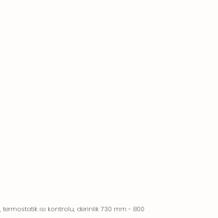
MAX.çalışma sıcaklığı:
250 °C
Net ağırlık:
80 kg
Ambalajlı ağırlık:
95 kg
Ambalaj yüksekliği:
1140 mm
Ambalaj genişliği:
820 mm
Ambalaj derinliği:
860 mm
Ambalajlı hacim:
0.8 m³
, termostatik ısı kontrolu, derinlik 730 mm - 800