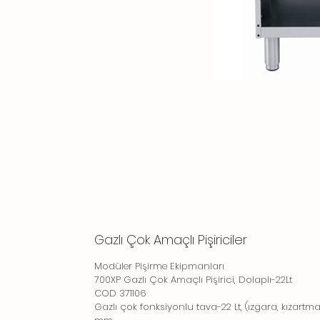
Gazlı Çok Amaçlı Pişiriciler
Modüler Pişirme Ekipmanları
700XP Gazlı Çok Amaçlı Pişirici, Dolaplı-22Lt
COD 371106
Gazlı çok fonksiyonlu tava-22 Lt, (ızgara, kızartma