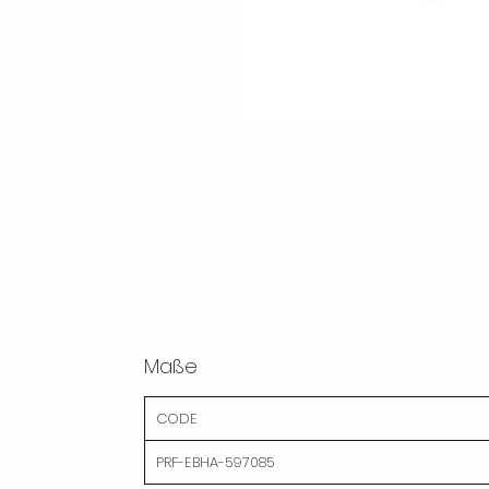
Maße
CODE
PRF-EBHA-597085