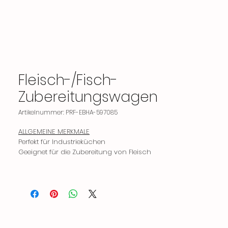
Fleisch-/Fisch-
Zubereitungswagen
Artikelnummer: PRF-EBHA-597085
ALLGEMEINE MERKMALE
Perfekt für Industrieküchen
Geeignet für die Zubereitung von Fleisch
und Fisch
53x65x20 cm mit Badewanne
Es verfügt über 2 gebremste und 2
ungebremste Räder.
Seine Umgebung ist sowohl oben als
auch unten offen.
Leise, einfache Bedienung