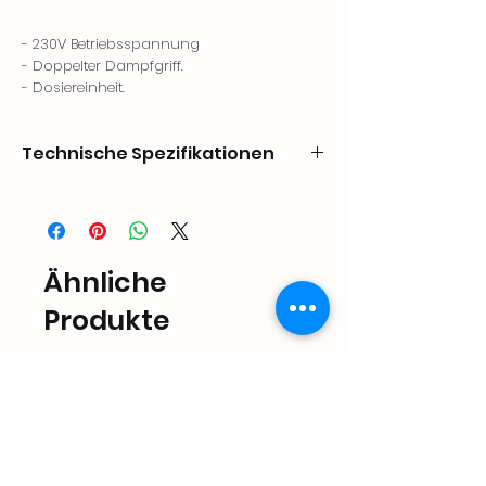
- 230V Betriebsspannung
- Doppelter Dampfgriff.
- Dosiereinheit.
- Griff für extra heißes Wasser.
- Halbautomatisch.
Technische Spezifikationen
CODE
ABMESSUNGEN
KAPAZITÄT
LEISTUNG
mm
Lt.
kW
PRF-
811x600x628
11
1.5
Ähnliche
CPC.2GR
Produkte