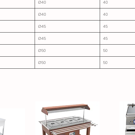
Ø40
40
Ø40
40
Ø45
45
Ø45
45
Ø50
50
Ø50
50