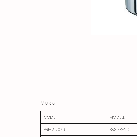
Maße
CODE
MODELL
PRF-2112079
BASIEREND