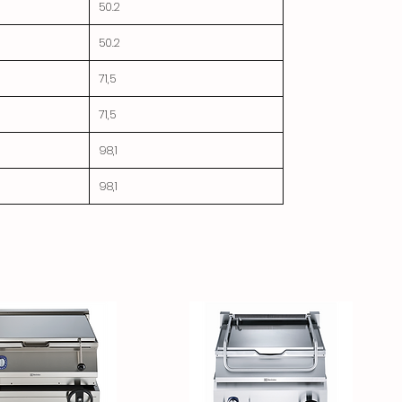
50.2
50.2
71,5
71,5
98,1
98,1