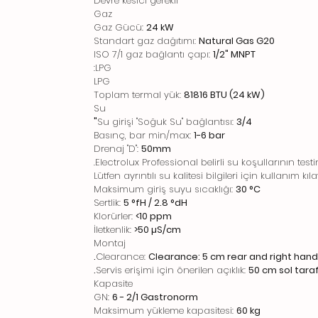
Devre kesici gerekli
Gaz
Gaz Gücü:
24 kW
Standart gaz dağıtımı:
Natural Gas G20
ISO 7/1 gaz bağlantı çapı:
1/2" MNPT
LPG:
LPG
Toplam termal yük:
81816 BTU (24 kW)
Su
Su girişi "Soğuk Su" bağlantısı:
3/4"
Basınç, bar min/max:
1-6 bar
Drenaj "D":
50mm
Electrolux Professional belirli su koşullarının test
Lütfen ayrıntılı su kalitesi bilgileri için kullanım kı
Maksimum giriş suyu sıcaklığı:
30 °C
Sertlik:
5 °fH / 2.8 °dH
Klorürler:
<10 ppm
İletkenlik:
>50 µS/cm
Montaj
Clearance:
Clearance: 5 cm rear and right hand 
Servis erişimi için önerilen açıklık:
50 cm sol taraf
Kapasite
GN:
6 - 2/1 Gastronorm
Maksimum yükleme kapasitesi:
60 kg