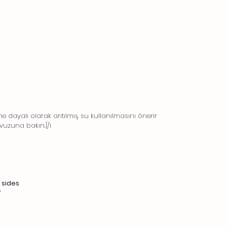
ine dayalı olarak arıtılmış su kullanılmasını önerir.
lavuzuna bakın.[/i
sides.
.