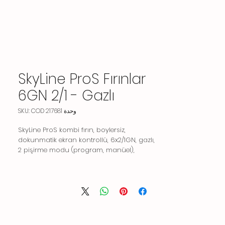
SkyLine ProS Fırınlar
6GN 2/1 - Gazlı
وحدة SKU: COD 217681
SkyLine ProS kombi fırın, boylersiz,
dokunmatik ekran kontrollü, 6x2/1GN, gazlı,
2 pişirme modu (program, manüel),
otomatik temizlik