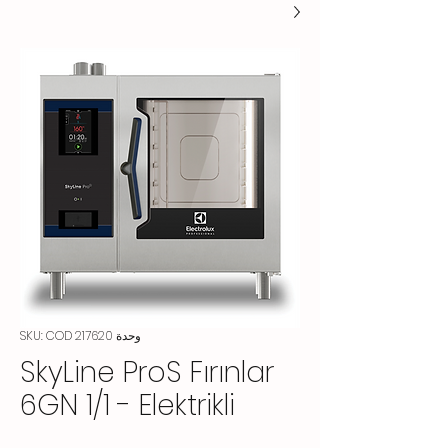
وحدة SKU: COD 217620
SkyLine ProS Fırınlar
6GN 1/1 - Elektrikli