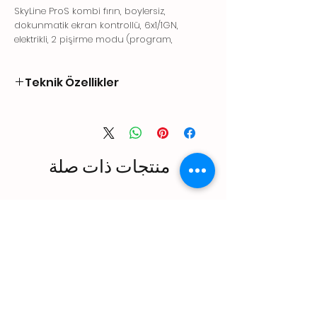
SkyLine ProS kombi fırın, boylersiz,
dokunmatik ekran kontrollü, 6x1/1GN,
elektrikli, 2 pişirme modu (program,
manuel), otomatik temizlik
Teknik Özellikler
Elektrik
Voltaj:
380-415 V/3N ph/50-60 Hz
Elektrik gücü:
11.1 kW
Elektrik gücü max:
11.8 kW
منتجات ذات صلة
Devre kesici gerekli
Su
Su girişi "Soğuk Su" bağlantısı:
3/4"
Basınç, bar min/max:
1-6 bar
Drenaj "D":
50mm
Electrolux Professional belirli su
koşullarının testine dayalı olarak
arıtılmış su kullanılmasını önerir.
Lütfen ayrıntılı su kalitesi bilgileri için
kullanım kılavuzuna bakın.
Maksimum giriş suyu sıcaklığı:
30 °C
Sertlik:
5 °fH / 2.8 °dH