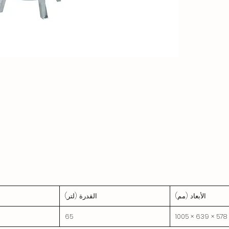
الأبعاد (مم)
القدرة (لتر)
65
578 × 639 × 1005