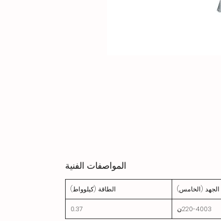
المواصفات الفنية
الجهد (الخامس)
الطاقة (كيلوواط)
220-4003ن
0.37