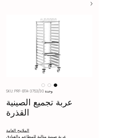
وحدة SKU: PRF-BTA-3753/30
عربة تجميع الصينية
القذرة
الملامح العامة
عربة صينية مثالية للمطاعم والفنادق