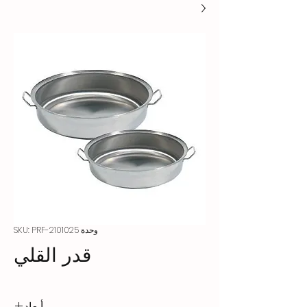
وحدة SKU: PRF-2101025
قدر القلي
أبعاد