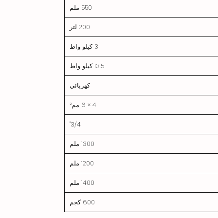
550 ملم
200 لتر
3 كيلو واط
13.5 كيلو واط
كهربائي
4 × 6 مم²
3/4"
1300 ملم
1200 ملم
1400 ملم
600 كجم