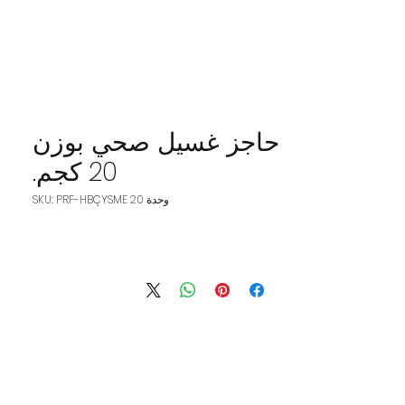
حاجز غسيل صحي بوزن
20 كجم.
وحدة SKU: PRF-HBÇYSME 20