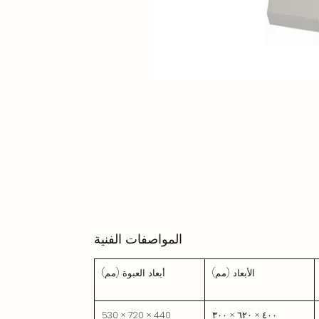
المواصفات الفنية
الأبعاد (مم)
أبعاد العبوة (مم)
440 × 720 × 530
٤٠٠ × ٦٢٠ × ٣٠٠