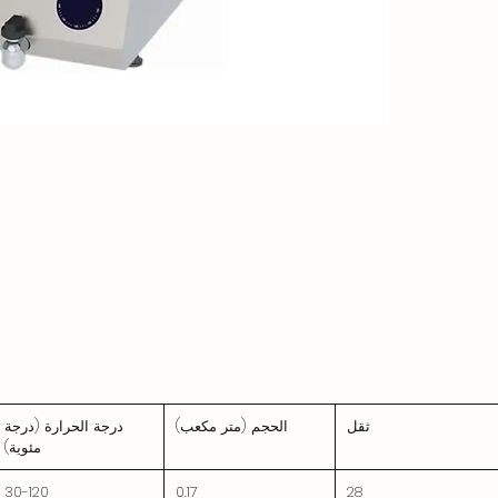
ثقل
الحجم (متر مكعب)
درجة الحرارة (درجة
مئوية)
30-120
0.17
28