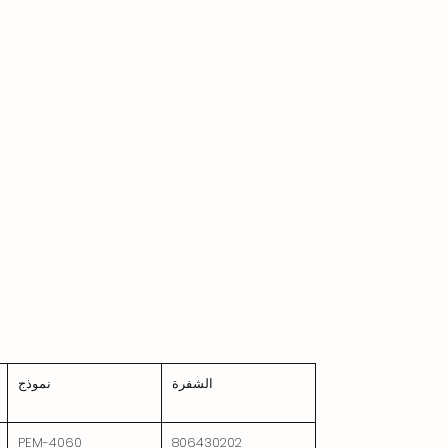
الشفرة
نموذج
PEM-4060
806430202