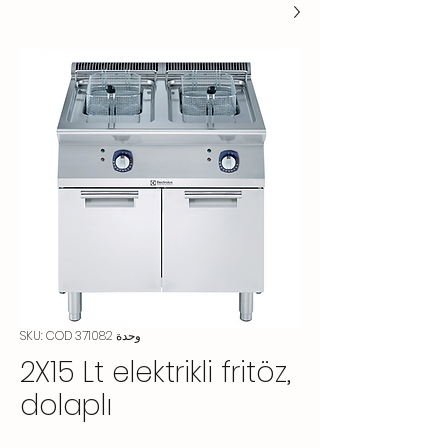
وحدة SKU: COD 371082
2X15 Lt elektrikli fritöz,
dolaplı